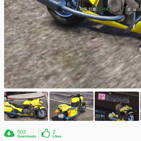
503
2
Downloads
Likes