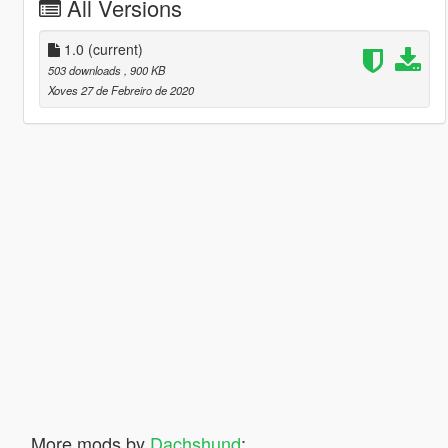
All Versions
1.0
(current)
503 downloads
, 900 KB
Xoves 27 de Febreiro de 2020
More mods by
Dachshund
: