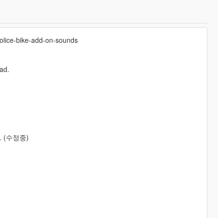
police-bike-add-on-sounds
pad.
 (수정중)