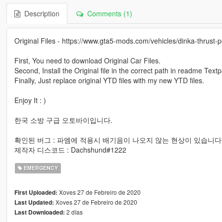
Description
Comments (1)
Original Files - https://www.gta5-mods.com/vehicles/dinka-thrust-
First, You need to download Original Car Files.
Second, Install the Original file in the correct path in readme Text
Finally, Just replace original YTD files with my new YTD files.
Enjoy It : )
한국 소방 구급 오토바이입니다.
확인된 버그 : 파엠에 적용시 배기음이 나오지 않는 현상이 있습니다.
제작자 디스코드 : Dachshund#1222
EMERGENCY
Xoves 27 de Febreiro de 2020
First Uploaded:
Xoves 27 de Febreiro de 2020
Last Updated:
2 días
Last Downloaded: