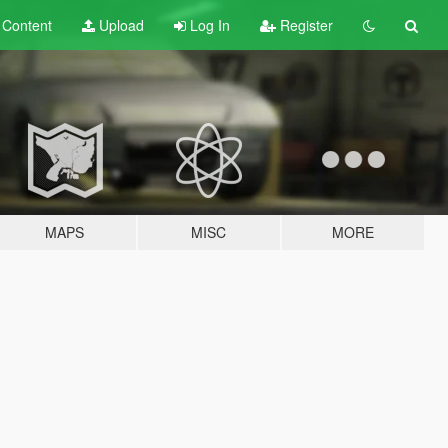
t
Content
Upload
Log In
Register
MAPS
MISC
MORE