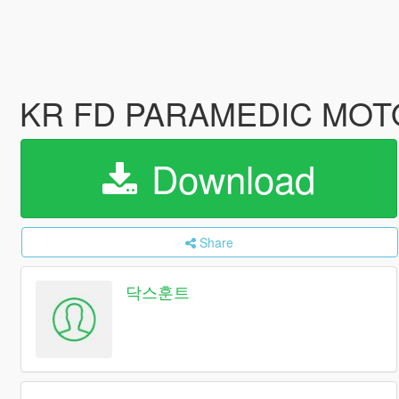
KR FD PARAMEDIC M
Download
Share
닥스훈트