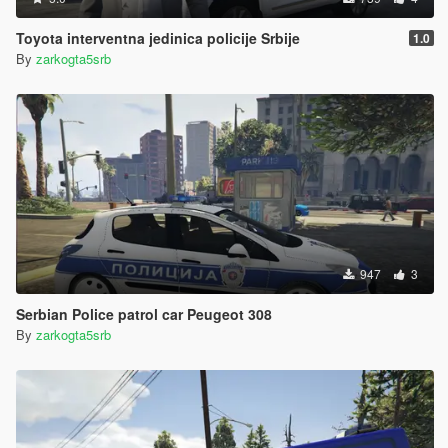
Toyota interventna jedinica policije Srbije
1.0
By
zarkogta5srb
947
3
Serbian Police patrol car Peugeot 308
By
zarkogta5srb