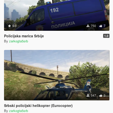
5.0
750
7
Policijska marica Srbije
1.0
By
zarkogta5srb
547
3
Srbski policijski helikopter (Eurocopter)
By
zarkogta5srb