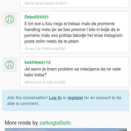
Martes 20 de Agosto de 2019
Debeli54321
E brt sve u fulu nego si trebao malo da promenis
handling metu jer se bas prevrce I bilo ni bolje da si
pomerio malo ovo policija takodje hel imas instagram
posts zelim nesto da te pitam
Xoves 4 de Febreiro de 2021
bakhlawa112
Jel samo ja imam problem sa rotacijama da ne rade
kako treba?
Mércores 6 de Xullo de 2022
Join the conversation!
Log In
or
register
for an account to be
able to comment.
More mods by
zarkogta5srb
: