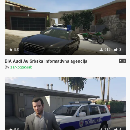
5.0
912
3
BIA Audi A8 Srbska informativna agencija
1.0
By
zarkogta5srb
5.0
739
4