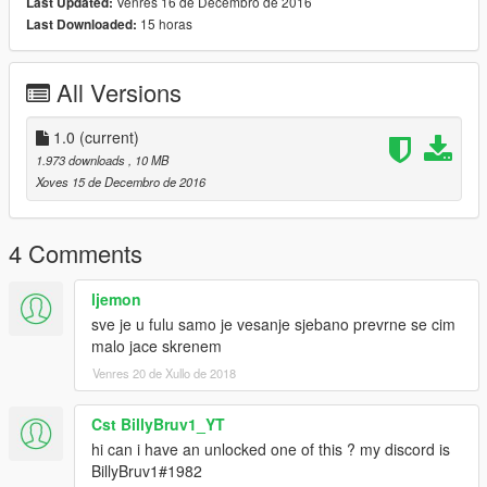
Venres 16 de Decembro de 2016
Last Updated:
15 horas
Last Downloaded:
All Versions
1.0
(current)
1.973 downloads
, 10 MB
Xoves 15 de Decembro de 2016
4 Comments
ljemon
sve je u fulu samo je vesanje sjebano prevrne se cim
malo jace skrenem
Venres 20 de Xullo de 2018
Cst BillyBruv1_YT
hi can i have an unlocked one of this ? my discord is
BillyBruv1#1982