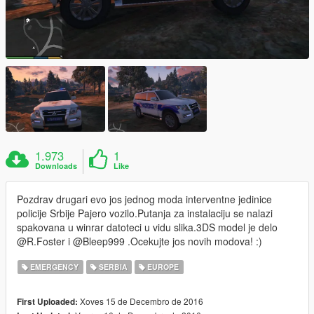
1.973
1
Downloads
Like
Pozdrav drugari evo jos jednog moda interventne jedinice
policije Srbije Pajero vozilo.Putanja za instalaciju se nalazi
spakovana u winrar datoteci u vidu slika.3DS model je delo
@R.Foster i @Bleep999 .Ocekujte jos novih modova! :)
EMERGENCY
SERBIA
EUROPE
Xoves 15 de Decembro de 2016
First Uploaded: