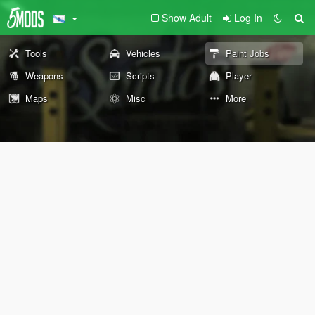
Show Adult
Log In
Tools
Vehicles
Paint Jobs
Weapons
Scripts
Player
Maps
Misc
More