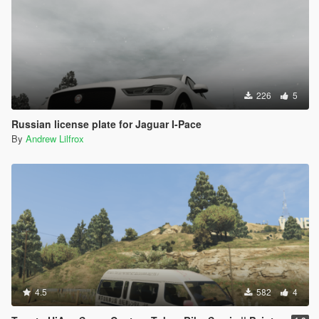
226
5
Russian license plate for Jaguar I-Pace
By
Andrew Lilfrox
4.5
582
4