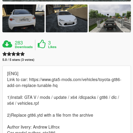
283
3
Downloads
Likes
5.0 / 5 stars (3 votes)
[ENG]
Link to car: https://www.gta5-mods.com/vehicles/toyota-gt86-
add-on-replace-tunable-hq
1)Install: GTA V / mods / update / x64 /dlcpacks / gt86 / dlc /
x64 / vehicles.rpf
2)Replace gt86.ytd with a file from the archive
Author livery: Andrew Lilfrox
Car model author: ata386