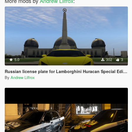
More mods by
Andrew Lilfrox
:
5.0
302
3
Russian license plate for Lamborghini Huracan Special Edition
By
Andrew Lilfrox