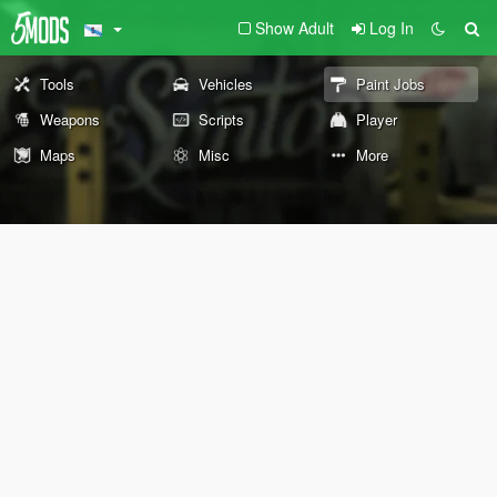
Show Adult
Log In
Tools
Vehicles
Paint Jobs
Weapons
Scripts
Player
Maps
Misc
More