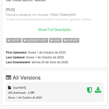
[RUS]
Скачать модель по ссылке: https://www.gta5-
mods.com/vehicles/lamborghini-huracan-special-edition
1)Путь установки: GTA V / mods / update / x64 /dlcpacks / gt86
Show Full Description
/ dlc / x64 / vehicles.rpf
LIVERY
LICENSE PLATE
ASIA
EUROPE
2)Заменить файл gt86.ytd на тот что в архиве
Xoves 1 de Outubro de 2020
First Uploaded:
Автор работы: Andrew Lilfrox
Xoves 1 de Outubro de 2020
Last Updated:
Автор модели: ata386
Venres 24 de Xullo de 2026
Last Downloaded:
All Versions
(current)
283 downloads
, 6 MB
Xoves 1 de Outubro de 2020