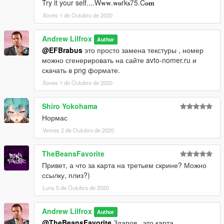
Try it your self....W𝐰𝐰.𝐰𝐨rk𝐬75.C𝐨𝐦
Xoves 1 de Outubro de 2020
Andrew Lilfrox
Author
@EFBrabus
это просто замена текстуры , номер
можно сгенерировать на сайте avto-nomer.ru и
скачать в png формате.
Xoves 1 de Outubro de 2020
Shiro Yokohama
Нормас
Venres 2 de Outubro de 2020
TheBeansFavorite
Привет, а что за карта на третьем скрине? Можно
ссылку, плиз?)
Luns 5 de Outubro de 2020
Andrew Lilfrox
Author
@TheBeansFavorite
Здаров , это карта