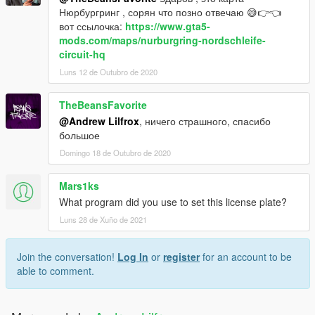
Нюрбургринг , сорян что позно отвечаю 😅👉👈
вот ссылочка:
https://www.gta5-
mods.com/maps/nurburgring-nordschleife-
circuit-hq
Luns 12 de Outubro de 2020
TheBeansFavorite
@Andrew Lilfrox
, ничего страшного, спасибо
большое
Domingo 18 de Outubro de 2020
Mars1ks
What program did you use to set this license plate?
Luns 28 de Xuño de 2021
Join the conversation!
Log In
or
register
for an account to be
able to comment.