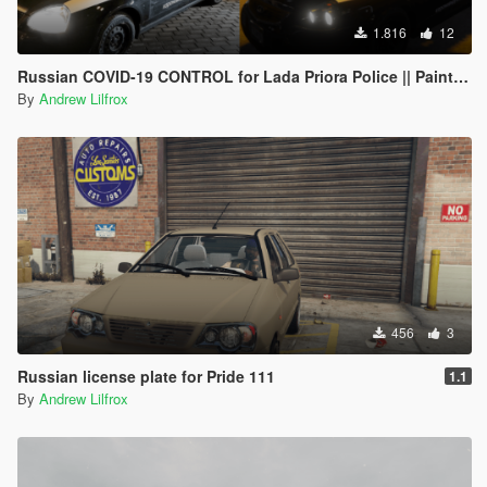
1.816
12
Russian COVID-19 CONTROL for Lada Priora Police || Paintjob
By
Andrew Lilfrox
456
3
Russian license plate for Pride 111
1.1
By
Andrew Lilfrox