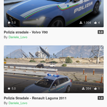
5.0
1.004
4
Polizia stradale - Volvo V90
3.0
By
Daniele_Lovo
5.0
354
1
Polizia Stradale - Renault Laguna 2011
1.0
By
Daniele_Lovo