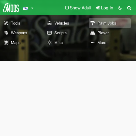
Show Adult
Log In
Tools
Vehicles
Paint Jobs
Weapons
Scripts
Player
Maps
Misc
More