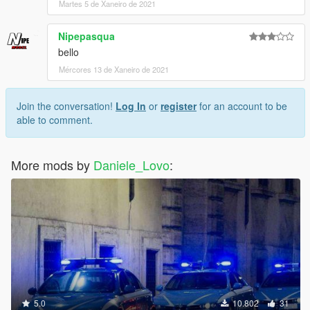
Martes 5 de Xaneiro de 2021
Nipepasqua
bello
Mércores 13 de Xaneiro de 2021
Join the conversation!
Log In
or
register
for an account to be
able to comment.
More mods by
Daniele_Lovo
:
5.0
10.802
31