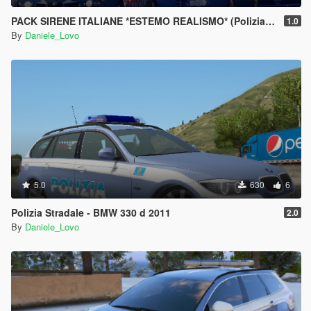
PACK SIRENE ITALIANE *ESTEMO REALISMO* (Polizia, Carabinieri; Ambulanza e Vigili del Fuoco)
1.0
By
Daniele_Lovo
5.0
630
6
Polizia Stradale - BMW 330 d 2011
2.0
By
Daniele_Lovo