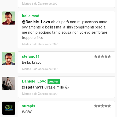
Martes 5 de Xaneiro de 2021
italia mod
@Daniele_Lovo
ah ok però non mi piacciono tanto
ovviamente e bellissima la skin complimenti però a
me non piacciono tanto scusa non volevo sembrare
troppo critico
Martes 5 de Xaneiro de 2021
stefano11
Bella, bravo!
Martes 5 de Xaneiro de 2021
Daniele_Lovo
Author
@stefano11
Grazie mille 👍
Martes 5 de Xaneiro de 2021
surapis
WOW