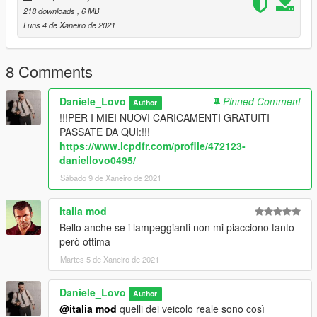
218 downloads
, 6 MB
Luns 4 de Xaneiro de 2021
8 Comments
Daniele_Lovo
Pinned Comment
Author
!!!PER I MIEI NUOVI CARICAMENTI GRATUITI
PASSATE DA QUI:!!!
https://www.lcpdfr.com/profile/472123-
daniellovo0495/
Sábado 9 de Xaneiro de 2021
italia mod
Bello anche se i lampeggianti non mi piacciono tanto
però ottima
Martes 5 de Xaneiro de 2021
Daniele_Lovo
Author
@italia mod
quelli dei veicolo reale sono così