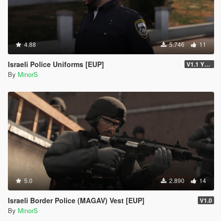
4.88
5.746
11
Israeli Police Uniforms [EUP]
V1.1 YTD VERSION
By
MinorS
5.0
2.890
14
Israeli Border Police (MAGAV) Vest [EUP]
V1.0
By
MinorS