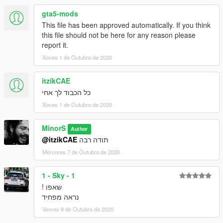
gta5-mods
This file has been approved automatically. If you think
this file should not be here for any reason please
report it.
Xoves 1 de Outubro de 2020
itzikCAE
כל הכבוד לך אחי
Xoves 1 de Outubro de 2020
MinorS
Author
@itzikCAE
תודה רבה
Mércores 7 de Outubro de 2020
1 - Sky - 1
שאפו !
נראה מפחיד
Venres 9 de Outubro de 2020