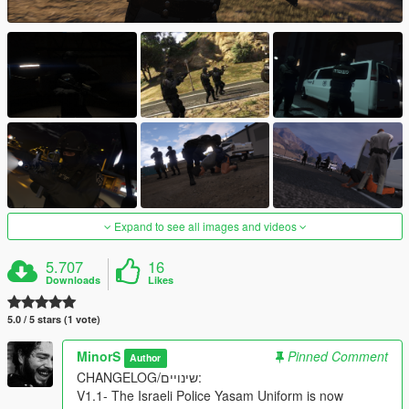
Expand to see all images and videos
5.707
16
Downloads
Likes
5.0 / 5 stars (1 vote)
MinorS
Pinned Comment
Author
CHANGELOG/שינויים:
V1.1- The Israeli Police Yasam Uniform is now