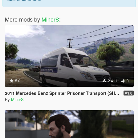
More mods by
MinorS
:
5.0
2.411
9
2011 Mercedes Benz Sprinter Prisoner Transport (SHABAS)
V1.0
By
MinorS