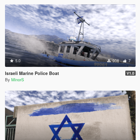
5.0
908
7
Israeli Marine Police Boat
V1.0
By
MinorS