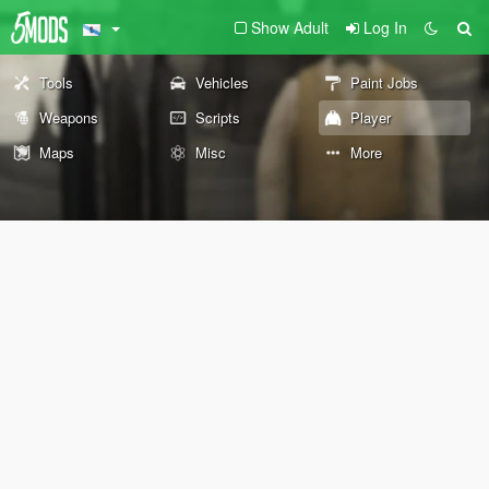
Show Adult
Log In
Tools
Vehicles
Paint Jobs
Weapons
Scripts
Player
Maps
Misc
More