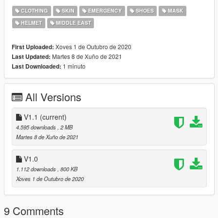
1. https://www.lcpdfr.com/downloads/gta5mods/scripts/13245-
CLOTHING
SKIN
EMERGENCY
SHOES
MASK
eup-menu/ (EUP MENU)
HELMET
MIDDLE EAST
2. https://www.lcpdfr.com/downloads/gta5mods/character/8151-
emergency-uniforms-pack-law-order/ (REQUIRED FOR THE
EUP MENU TO WORK/חובה להוריד בכדי להשתמש בתפריט ה-
Xoves 1 de Outubro de 2020
First Uploaded:
EUP).
Martes 8 de Xuño de 2021
Last Updated:
3. https://openiv.com/ (THE TOOL YOU NEED FOR THE
1 minuto
Last Downloaded:
INSTALLATION PROCESS/הכלי שבאמצעותו תוכלו לבצע את
ההתקנות לפי מה שנדרש).
All Versions
V1.1
(current)
4.595 downloads
, 2 MB
Martes 8 de Xuño de 2021
V1.0
1.112 downloads
, 800 KB
Xoves 1 de Outubro de 2020
9 Comments