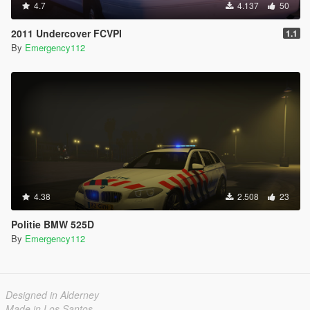
4.7
4.137
50
2011 Undercover FCVPI
1.1
By
Emergency112
4.38
2.508
23
Politie BMW 525D
By
Emergency112
Designed in Alderney
Made in Los Santos