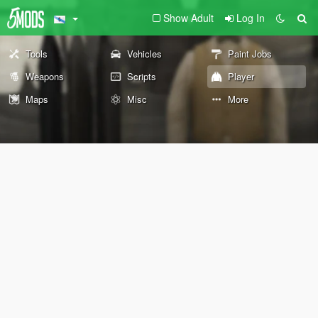
Show Adult
Log In
Tools
Vehicles
Paint Jobs
Weapons
Scripts
Player
Maps
Misc
More