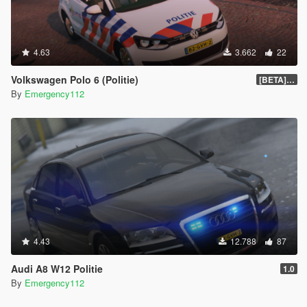
4.63
3.662
22
Volkswagen Polo 6 (Politie)
[BETA] 1.0
By
Emergency112
4.43
12.788
87
Audi A8 W12 Politie
1.0
By
Emergency112