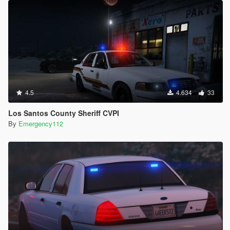
4.5
4.634
33
Los Santos County Sheriff CVPI
By
Emergency112