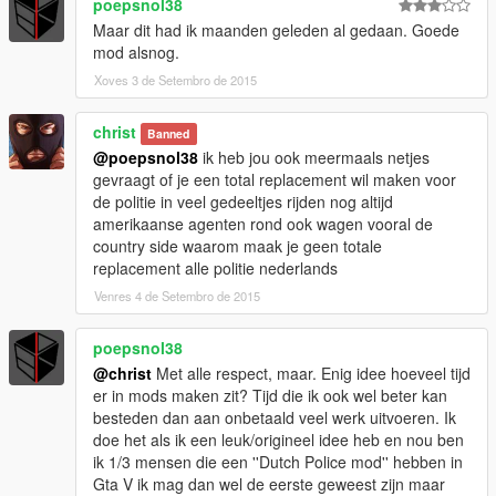
poepsnol38
Maar dit had ik maanden geleden al gedaan. Goede
mod alsnog.
Xoves 3 de Setembro de 2015
christ
Banned
@poepsnol38
ik heb jou ook meermaals netjes
gevraagt of je een total replacement wil maken voor
de politie in veel gedeeltjes rijden nog altijd
amerikaanse agenten rond ook wagen vooral de
country side waarom maak je geen totale
replacement alle politie nederlands
Venres 4 de Setembro de 2015
poepsnol38
@christ
Met alle respect, maar. Enig idee hoeveel tijd
er in mods maken zit? Tijd die ik ook wel beter kan
besteden dan aan onbetaald veel werk uitvoeren. Ik
doe het als ik een leuk/origineel idee heb en nou ben
ik 1/3 mensen die een ''Dutch Police mod'' hebben in
Gta V ik mag dan wel de eerste geweest zijn maar