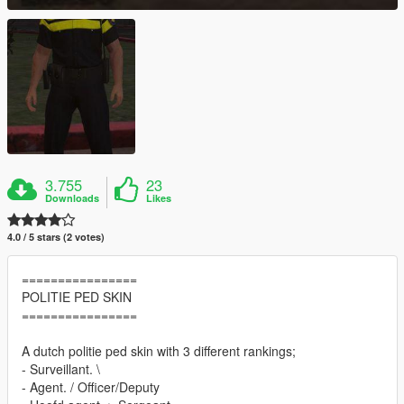
3.755
23
Downloads
Likes
4.0 / 5 stars (2 votes)
================
POLITIE PED SKIN
================
A dutch politie ped skin with 3 different rankings;
- Surveillant. \
- Agent. / Officer/Deputy