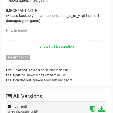
- Hoofd agent. > Sergeant
IMPORTANT NOTE:
(Please backup your componentspeds_s_m_y.rpf incase it
damages your game).
How to Install:
- Open "OpenIV" and locate > x64e.rpf > models > cdimages >
"componentspeds_s_m_y.rpf
Show Full Description
- Hit "Edit Mode' in OpenIV.
- Replace the file in the "Files" folder with the file within OpenIV.
EMERGENCY
Mods you may want to install aswell:
Xoves 3 de Setembro de 2015
First Uploaded:
Xoves 3 de Setembro de 2015
Last Updated:
Dutch Politie BMW 525D.
aproximadamente unha hora
Last Downloaded:
https://www.gta5-mods.com/vehicles/politie-bmw-525d
All Versions
(current)
3.755 downloads
, 3 MB