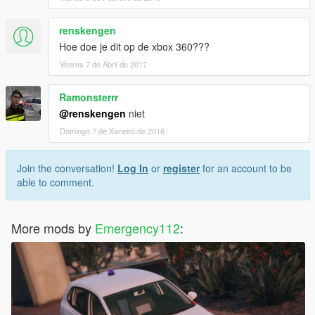
renskengen
Hoe doe je dit op de xbox 360???
Venres 7 de Abril de 2017
Ramonsterrr
@renskengen
niet
Domingo 7 de Xaneiro de 2018
Join the conversation!
Log In
or
register
for an account to be
able to comment.
More mods by
Emergency112
: