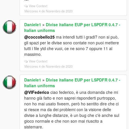
View Context
Mércores 4 de Novembro de 2020
Daniele1
»
Divise italiane EUP per LSPDFR 0.4.7 -
Italian uniforms
@coccobello25
ma intendi tutti i gradi? non si può,
gli spazi per le divise sono contate non puoi mettere
tutti i file ytd che vuoi, ce ne sono 7 oppure 11 al
massimo.
View Context
Mércores 4 de Novembro de 2020
Daniele1
»
Divise italiane EUP per LSPDFR 0.4.7 -
Italian uniforms
@VIFederico
ciao federico, è una domanda che mi
hanno già fatto e non saprei risponderti purtroppo,
non ho mai usato fiveem, però ho sentito dire che ci
si riesce ma da dei problemi con la visione delle
divise a lunghe distanze, è un bug che c'è anche sul
gioco normale e che non son mai riuscito a
sistemare.