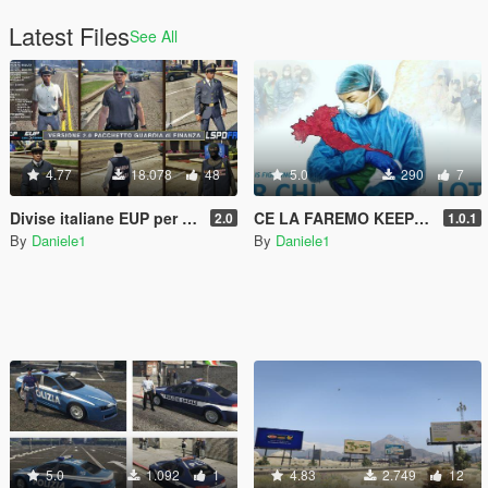
Latest Files
See All
4.77
18.078
48
5.0
290
7
Divise italiane EUP per LSPDFR 0.4.7 - Italian uniforms
CE LA FAREMO KEEP STRONG THEME
2.0
1.0.1
By
Daniele1
By
Daniele1
5.0
1.092
1
4.83
2.749
12