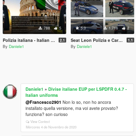
788
5
5.0
1.716
2
Polizia italiana - Italian police loading screens
Seat Leon Polizia e Carabinieri Retextured
2.1
1.1
By
Daniele1
By
Daniele1
Daniele1
»
Divise italiane EUP per LSPDFR 0.4.7 -
Italian uniforms
@Francesco2901
Non lo so, non ho ancora
installato quella versione, ma voi avete provato?
funziona? son curioso
View Context
Mércores 4 de Novembro de 2020