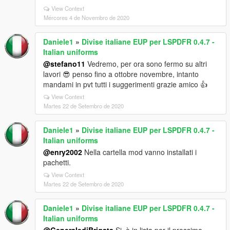
View Context
Mércores 4 de Novembro de 2020
Daniele1
»
Divise italiane EUP per LSPDFR 0.4.7 -
Italian uniforms
@stefano11
Vedremo, per ora sono fermo su altri
lavori 😎 penso fino a ottobre novembre, intanto
mandami in pvt tutti i suggerimenti grazie amico 👍
View Context
Martes 22 de Setembro de 2020
Daniele1
»
Divise italiane EUP per LSPDFR 0.4.7 -
Italian uniforms
@enry2002
Nella cartella mod vanno installati i
pachetti.
View Context
Martes 22 de Setembro de 2020
Daniele1
»
Divise italiane EUP per LSPDFR 0.4.7 -
Italian uniforms
@GeneralediBrigata
Si, è in lista per il prossimo