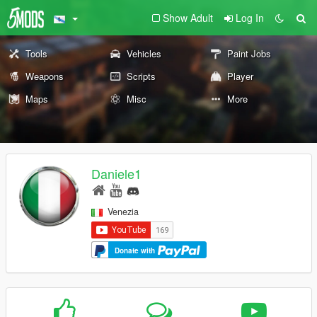
Show Adult
Log In
Tools
Vehicles
Paint Jobs
Weapons
Scripts
Player
Maps
Misc
More
Daniele1
Venezia
Donate with