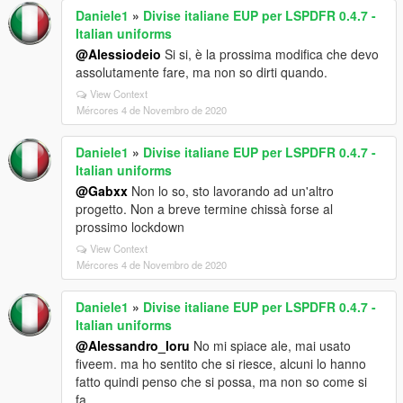
Daniele1
»
Divise italiane EUP per LSPDFR 0.4.7 -
Italian uniforms
@Alessiodeio
Si si, è la prossima modifica che devo
assolutamente fare, ma non so dirti quando.
View Context
Mércores 4 de Novembro de 2020
Daniele1
»
Divise italiane EUP per LSPDFR 0.4.7 -
Italian uniforms
@Gabxx
Non lo so, sto lavorando ad un'altro
progetto. Non a breve termine chissà forse al
prossimo lockdown
View Context
Mércores 4 de Novembro de 2020
Daniele1
»
Divise italiane EUP per LSPDFR 0.4.7 -
Italian uniforms
@Alessandro_loru
No mi spiace ale, mai usato
fiveem. ma ho sentito che si riesce, alcuni lo hanno
fatto quindi penso che si possa, ma non so come si
fa.