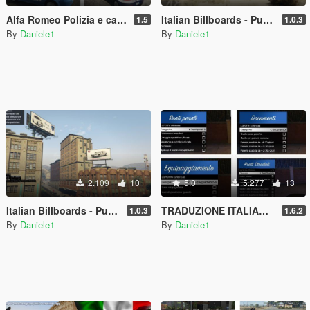
Alfa Romeo Polizia e carabinieri Retextured
Italian Billboards - Pubblicità italiane (Country)
1.5
1.0.3
By
Daniele1
By
Daniele1
2.109
10
5.0
5.277
13
Italian Billboards - Pubblicità italiane (Downtown)
TRADUZIONE ITALIANO Traffic Policer LSPDFR+ Computer+ e Search Warrant
1.0.3
1.6.2
By
Daniele1
By
Daniele1