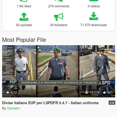
1 file liked
274 comments
0 videos
30 uploads
30 followers
71.570 downloads
Most Popular File
4.77
18.078
48
Divise italiane EUP per LSPDFR 0.4.7 - Italian uniforms
2.0
By
Daniele1