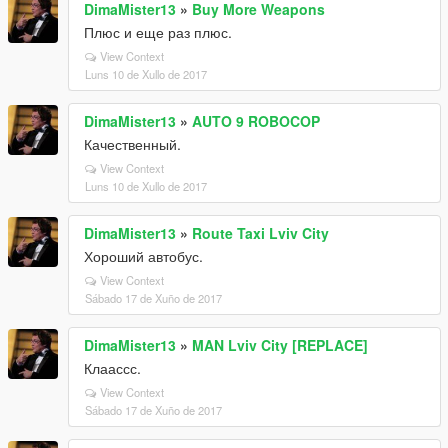
DimaMister13
»
Buy More Weapons
Плюс и еще раз плюс.
View Context
Luns 10 de Xullo de 2017
DimaMister13
»
AUTO 9 ROBOCOP
Качественный.
View Context
Luns 10 de Xullo de 2017
DimaMister13
»
Route Taxi Lviv City
Хороший автобус.
View Context
Sábado 17 de Xuño de 2017
DimaMister13
»
MAN Lviv City [REPLACE]
Клаассс.
View Context
Sábado 17 de Xuño de 2017