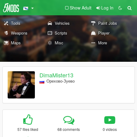
Show Adult
Log In
Tools
Vehicles
Paint Jobs
Weapons
Scripts
Player
Maps
Misc
More
DimaMister13
Орехово-Зуево
57 files liked
68 comments
0 videos