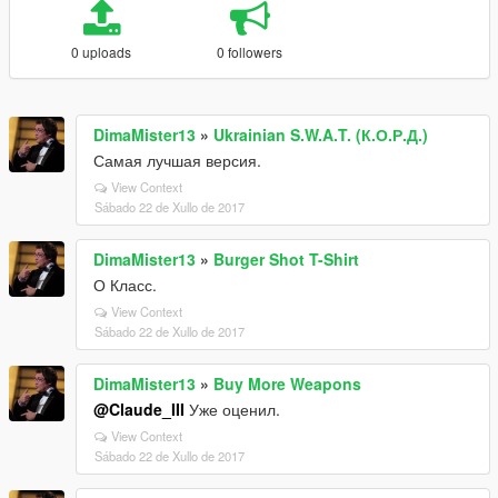
0 uploads
0 followers
DimaMister13
»
Ukrainian S.W.A.T. (К.О.Р.Д.)
Самая лучшая версия.
View Context
Sábado 22 de Xullo de 2017
DimaMister13
»
Burger Shot T-Shirt
О Класс.
View Context
Sábado 22 de Xullo de 2017
DimaMister13
»
Buy More Weapons
@Claude_III
Уже оценил.
View Context
Sábado 22 de Xullo de 2017