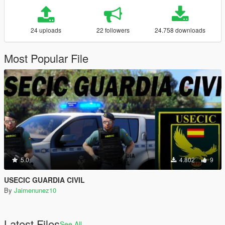
24 uploads
22 followers
24.758 downloads
Most Popular File
5.0
4.802
9
USECIC GUARDIA CIVIL
By
Jaimenunez10
Latest Files
See All