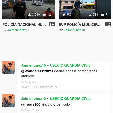
3.580
12
5.0
789
7
POLICÍA NACIONAL NUEVOS UNIFORMES - HOMBRE Y MUJER
EUP POLICÍA MUNICIPAL MADRID
1.0
1.0
By
Jaimenunez10
By
Jaimenunez10
Jaimenunez10
»
USECIC GUARDIA CIVIL
@Wanderers1902
Gracias por tus comentarios
amigo!!!
View Context
Xoves 13 de Setembro de 2018
Jaimenunez10
»
USECIC GUARDIA CIVIL
@insus100
vinculo o vehículo
View Context