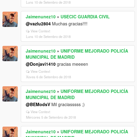
Luns 10 de Setembro de 2018
Jaimenunez10
»
USECIC GUARDIA CIVIL
@vazlu2804
Muchas gracias!!!!
View Context
Luns 10 de Setembro de 2018
Jaimenunez10
»
UNIFORME MEJORADO POLICÍA
MUNICIPAL DE MADRID
@Donjavi1410
gracias meeeen
View Context
Xoves 6 de Setembro de 2018
Jaimenunez10
»
UNIFORME MEJORADO POLICÍA
MUNICIPAL DE MADRID
@BEModsV
Mil graciasssss ;)
View Context
Mércores 5 de Setembro de 2018
Jaimenunez10
»
UNIFORME MEJORADO POLICÍA