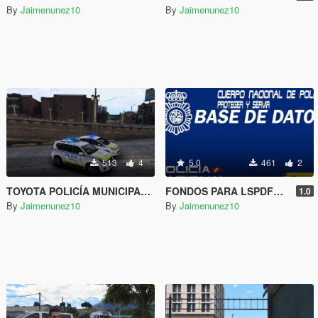
By
Jaimenunez10
By
Jaimenunez10
513
4
5.0
461
2
TOYOTA POLICÍA MUNICIPAL MADRID
FONDOS PARA LSPDFR COMPUTER
1.0
By
Jaimenunez10
By
Jaimenunez10