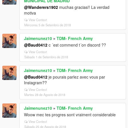
MUNICIPAL DE MADRID
@Wanderers1902
muchas gracias!! La verdad
motiva
View Context
Mércores 5 de Setembro de 2018
Jaimenunez10
»
TDM- French Army
@Baud0412
c ´est commend t´on discord ??
View Context
Sábado 1 de Setembro de 2018
Jaimenunez10
»
TDM- French Army
@Baud0412
je pourais parlez avec vous par
Instagram??
View Context
Martes 28 de Agosto de 2018
Jaimenunez10
»
TDM- French Army
Woow mec tes progres sont vraiment considerable
View Context
Sábado 25 de Agosto de 2018