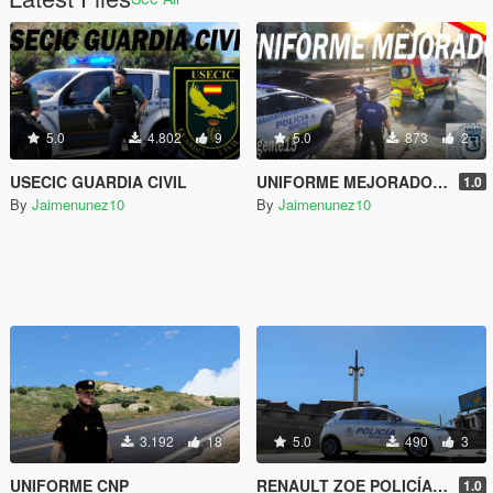
5.0
4.802
9
5.0
873
2
USECIC GUARDIA CIVIL
UNIFORME MEJORADO POLICÍA MUNICIPAL DE MADRID
1.0
By
Jaimenunez10
By
Jaimenunez10
3.192
18
5.0
490
3
UNIFORME CNP
RENAULT ZOE POLICÍA MUNICIPAL MADRID
1.0