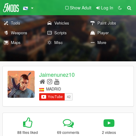
Show Adult
Log In
Tools
Vehicles
Paint Jobs
Weapons
Scripts
Player
Maps
Misc
More
Jaimenunez10
MADRID
88 files liked
69 comments
2 videos