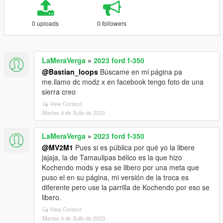
0 uploads
0 followers
LaMeraVerga
»
2023 ford f-350
@Bastian_loops
Búscame en mi página pa
me.llamo dc modz x en facebook tengo foto de una
sierra creo
View Context
Martes 4 de Xullo de 2023
LaMeraVerga
»
2023 ford f-350
@MV2M1
Pues si es pública por qué yo la libere
jajaja, la de Tamaulipas bélico es la que hizo
Kochendo mods y esa se libero por una meta que
puso el en su página, mi versión de la troca es
diferente pero use la parrilla de Kochendo por eso se
libero.
View Context
Martes 4 de Xullo de 2023