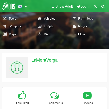
Show Adult
Log In
Tools
Vehicles
Paint Jobs
Weapons
Scripts
Player
Maps
Misc
More
LaMeraVerga
1 file liked
3 comments
0 videos