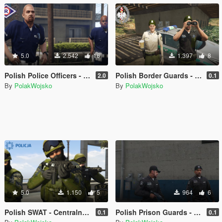
5.0
2.542
16
1.397
8
Polish Police Officers - Polscy Policjanci
Polish Border Guards - Polska Straż Graniczna
2.0
0.1
By
PolakWojsko
By
PolakWojsko
5.0
1.150
5
964
6
Polish SWAT - Centralny Pododdział Kontrterrorystyczny Policji BOA
Polish Prison Guards - Polska Służba Więzienna
0.1
0.1