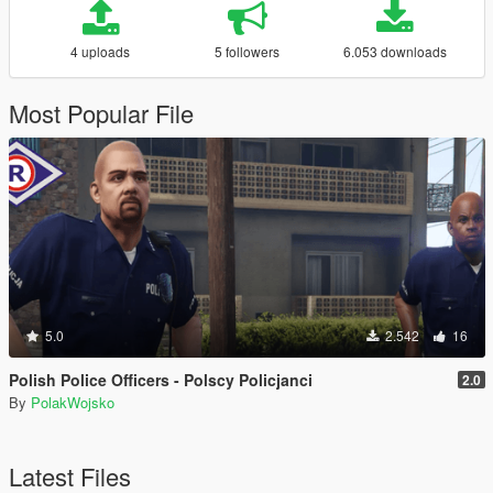
4 uploads
5 followers
6.053 downloads
Most Popular File
5.0
2.542
16
Polish Police Officers - Polscy Policjanci
2.0
By
PolakWojsko
Latest Files