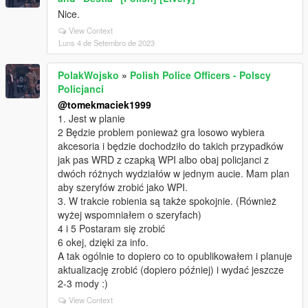
Nice.
View Context
Luns 4 de Setembro de 2023
PolakWojsko
»
Polish Police Officers - Polscy
Policjanci
@tomekmaciek1999
1. Jest w planie
2 Będzie problem ponieważ gra losowo wybiera
akcesoria i będzie dochodziło do takich przypadków
jak pas WRD z czapką WPI albo obaj policjanci z
dwóch różnych wydziałów w jednym aucie. Mam plan
aby szeryfów zrobić jako WPI.
3. W trakcie robienia są także spokojnie. (Również
wyżej wspomniałem o szeryfach)
4 i 5 Postaram się zrobić
6 okej, dzięki za info.
A tak ogólnie to dopiero co to opublikowałem i planuje
aktualizację zrobić (dopiero później) i wydać jeszcze
2-3 mody :)
View Context