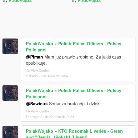
By
PolakWojsko
By
PolakWojsko
PolakWojsko
»
Polish Police Officers - Polscy
Policjanci
@Plman
Mam już prawie zrobione. Za jakiś czas
opublikuje.
View Context
Sábado 27 de Xullo de 2024
PolakWojsko
»
Polish Police Officers - Polscy
Policjanci
@Sawicus
Sorka za brak odp. i dzięki.
View Context
Domingo 21 de Xaneiro de 2024
PolakWojsko
»
KTO Rosomak Liveries - Green
and "Bestia" [Polish] [Livery]