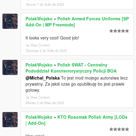
Venres 7 de Xullo de 2023
PolakWojsko
»
Polish Armed Forces Uniforms [SP
Add-On | MP Freemode]
It looks very cool! Good job!
View Context
Domingo 2 de Xullo de 2023
PolakWojsko
»
Polish SWAT - Centralny
Pododdział Kontrterrorystyczny Policji BOA
@Michal_Polska
To jest mod mojego autorstwa lecz
prywatny. Za jakiś czas go opublikuję bo jest prawie
gotowy.
View Context
Martes 2 de Maio de 2023
PolakWojsko
»
KTO Rosomak Polish Army [LODs
| Add-On]