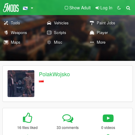
Show Adult
Log In
Tools
Vehicles
Paint Jobs
Weapons
Scripts
Player
Maps
Misc
More
PolakWojsko
16 files liked
33 comments
0 videos