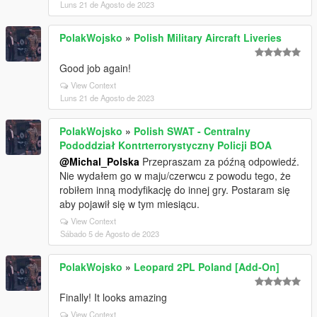
Luns 21 de Agosto de 2023
PolakWojsko
»
Polish Military Aircraft Liveries
Good job again!
View Context
Luns 21 de Agosto de 2023
PolakWojsko
»
Polish SWAT - Centralny
Pododdział Kontrterrorystyczny Policji BOA
@Michal_Polska
Przepraszam za późną odpowiedź.
Nie wydałem go w maju/czerwcu z powodu tego, że
robiłem inną modyfikację do innej gry. Postaram się
aby pojawił się w tym miesiącu.
View Context
Sábado 5 de Agosto de 2023
PolakWojsko
»
Leopard 2PL Poland [Add-On]
Finally! It looks amazing
View Context