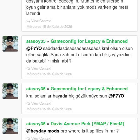
dosyamı kontrol edeceğim. Muhtemelen silersem
oyun gelir ama bir anlamı yok mods varken gelmesi
lazımdı
View Context
Mércores 15 de Xullo de 2026
atasoy35
»
Gameconfig for Legacy & Enhanced
@F7YO
saddasdasdsadsadasasdads kral olsun olsun
eline sağlık. Sana zahmet discord'dan bir şey yazdım
da bakabilir misin abi ?
View Context
Mércores 15 de Xullo de 2026
atasoy35
»
Gameconfig for Legacy & Enhanced
kral selamlar hayırdır hiç gözükmüyorsun
@F7YO
View Context
Mércores 15 de Xullo de 2026
atasoy35
»
Davis Avenue Park [YMAP / FiveM]
@heyday mods
bro where is it sp files in rar ?
View Context