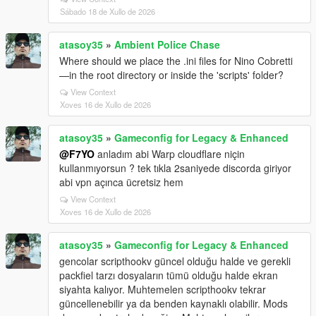
Sábado 18 de Xullo de 2026
atasoy35
»
Ambient Police Chase
Where should we place the .ini files for Nino Cobretti
—in the root directory or inside the 'scripts' folder?
View Context
Xoves 16 de Xullo de 2026
atasoy35
»
Gameconfig for Legacy & Enhanced
@F7YO
anladım abi Warp cloudflare niçin
kullanmıyorsun ? tek tıkla 2saniyede discorda giriyor
abi vpn açınca ücretsiz hem
View Context
Xoves 16 de Xullo de 2026
atasoy35
»
Gameconfig for Legacy & Enhanced
gencolar scripthookv güncel olduğu halde ve gerekli
packfiel tarzı dosyaların tümü olduğu halde ekran
siyahta kalıyor. Muhtemelen scripthookv tekrar
güncellenebilir ya da benden kaynaklı olabilir. Mods