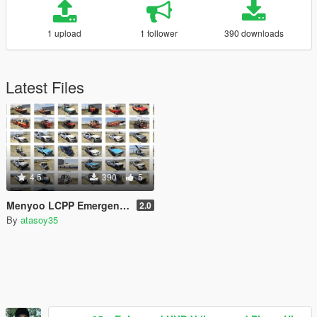
1 upload
1 follower
390 downloads
Latest Files
4.5
390
5
Menyoo LCPP Emergency Previews
2.0
By
atasoy35