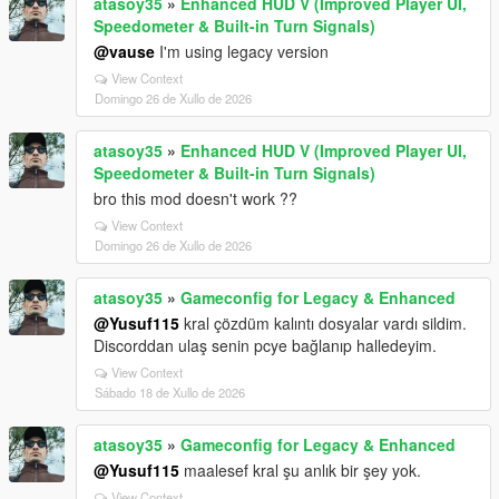
atasoy35
»
Enhanced HUD V (Improved Player UI,
Speedometer & Built-in Turn Signals)
@vause
I'm using legacy version
View Context
Domingo 26 de Xullo de 2026
atasoy35
»
Enhanced HUD V (Improved Player UI,
Speedometer & Built-in Turn Signals)
bro this mod doesn't work ??
View Context
Domingo 26 de Xullo de 2026
atasoy35
»
Gameconfig for Legacy & Enhanced
@Yusuf115
kral çözdüm kalıntı dosyalar vardı sildim.
Discorddan ulaş senin pcye bağlanıp halledeyim.
View Context
Sábado 18 de Xullo de 2026
atasoy35
»
Gameconfig for Legacy & Enhanced
@Yusuf115
maalesef kral şu anlık bir şey yok.
View Context