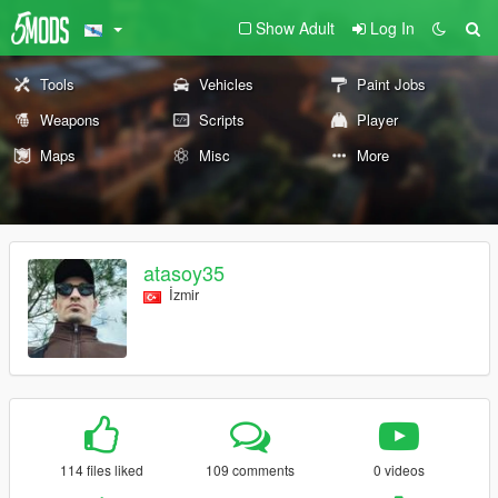
Show Adult
Log In
Tools
Vehicles
Paint Jobs
Weapons
Scripts
Player
Maps
Misc
More
atasoy35
İzmir
114 files liked
109 comments
0 videos