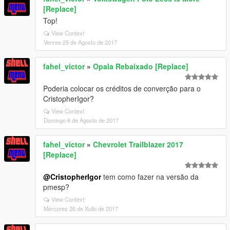
[Replace]
Top!
View Context
Venres 25 de Agosto de 2017
fahel_victor
»
Opala Rebaixado [Replace]
Poderia colocar os créditos de converção para o
CristopherIgor?
View Context
Domingo 6 de Agosto de 2017
fahel_victor
»
Chevrolet Trailblazer 2017
[Replace]
@CristopherIgor
tem como fazer na versão da
pmesp?
View Context
Mércores 26 de Xullo de 2017