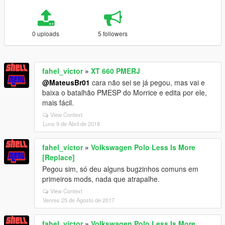
0 uploads
5 followers
fahel_victor
»
XT 660 PMERJ
@MateusBr01
cara não sei se já pegou, mas vai e
baixa o batalhão PMESP do Morrice e edita por ele,
mais fácil.
View Context
Luns 9 de Abril de 2018
fahel_victor
»
Volkswagen Polo Less Is More
[Replace]
Pegou sim, só deu alguns bugzinhos comuns em
primeiros mods, nada que atrapalhe.
View Context
Venres 25 de Agosto de 2017
fahel_victor
»
Volkswagen Polo Less Is More