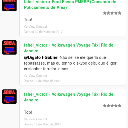
fahel_victor
»
Ford Fiesta PMESP (Comando de
Policiamento de Área)
Top!
View Context
Venres 30 de Xuño de 2017
fahel_victor
»
Volkswagen Voyage Táxi Rio de
Janeiro
@Digato FGabriel
Não sei se ele queria que
repassasse, mas eu tenho o skype dele, que é igor
cristopher ferreira lemos
View Context
Xoves 18 de Maio de 2017
fahel_victor
»
Volkswagen Voyage Táxi Rio de
Janeiro
Top!
View Context
Xoves 18 de Maio de 2017