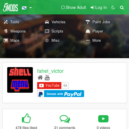
Show Adult
Log In
Tools
Vehicles
Paint Jobs
Weapons
Scripts
Player
Maps
Misc
More
fahel_victor
Donate with
478 files liked
31 comments
0 videos