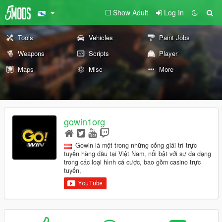
Show Adult
Log In
Tools
Vehicles
Paint Jobs
Weapons
Scripts
Player
Maps
Misc
More
gowin1org
Gowin là một trong những cổng giải trí trực
tuyến hàng đầu tại Việt Nam, nổi bật với sự đa dạng
trong các loại hình cá cược, bao gồm casino trực
tuyến,