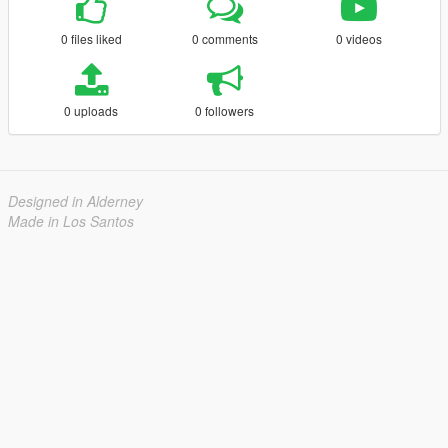
0 files liked
0 comments
0 videos
0 uploads
0 followers
Designed in Alderney
Made in Los Santos