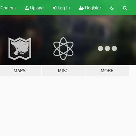
t
Content
Upload
Log In
Register
MAPS
MISC
MORE