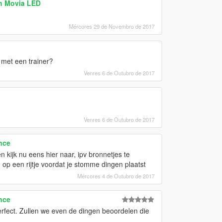
h Movia LED
Mércores 29 de Novembro de 2017
 met een trainer?
Venres 6 de Outubro de 2017
Venres 6 de Outubro de 2017
nce
n kijk nu eens hier naar, ipv bronnetjes te
n op een rijtje voordat je stomme dingen plaatst
Mércores 4 de Outubro de 2017
nce
erfect. Zullen we even de dingen beoordelen die