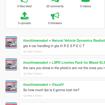
0 files liked
20 comments
0 videos
0 uploads
0 followers
theultimateabel
»
Natural Vehicle Dynamics Realist
gta 4 car handling in gta 5! R E S P E C T
View Context
theultimateabel
»
LSPD Liveries Pack for Miami E
the cars you show in the photo's are not the ones you ref
View Context
theultimateabel
»
VisualV
So how much fps is it gonna cost me?
View Context