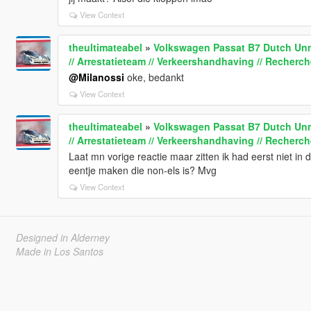
View Context
theultimateabel
»
Volkswagen Passat B7 Dutch Unmar
// Arrestatieteam // Verkeershandhaving // Recherch
@Milanossi
oke, bedankt
View Context
theultimateabel
»
Volkswagen Passat B7 Dutch Unmar
// Arrestatieteam // Verkeershandhaving // Recherch
Laat mn vorige reactie maar zitten ik had eerst niet in 
eentje maken die non-els is? Mvg
View Context
Designed in Alderney
Made in Los Santos