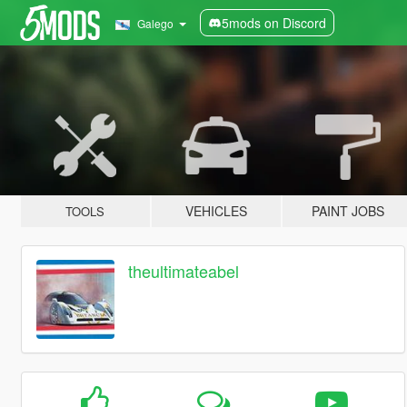
5mods on Discord
Galego
VEHICLES
PAINT JOBS
TOOLS
theultimateabel