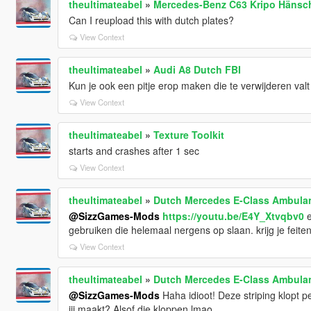
theultimateabel
»
Mercedes-Benz C63 Kripo Hänsc
Can I reupload this with dutch plates?
View Context
theultimateabel
»
Audi A8 Dutch FBI
Kun je ook een pitje erop maken die te verwijderen valt
View Context
theultimateabel
»
Texture Toolkit
starts and crashes after 1 sec
View Context
theultimateabel
»
Dutch Mercedes E-Class Ambula
@SizzGames-Mods
https://youtu.be/E4Y_Xtvqbv0
e
gebruiken die helemaal nergens op slaan. krijg je feite
View Context
theultimateabel
»
Dutch Mercedes E-Class Ambula
@SizzGames-Mods
Haha idioot! Deze striping klopt p
jij maakt? Alsof die kloppen lmao