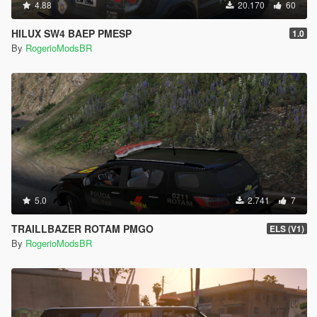
4.88
20.170
60
HILUX SW4 BAEP PMESP
1.0
By
RogerioModsBR
5.0
2.741
7
TRAILLBAZER ROTAM PMGO
ELS (V1)
By
RogerioModsBR