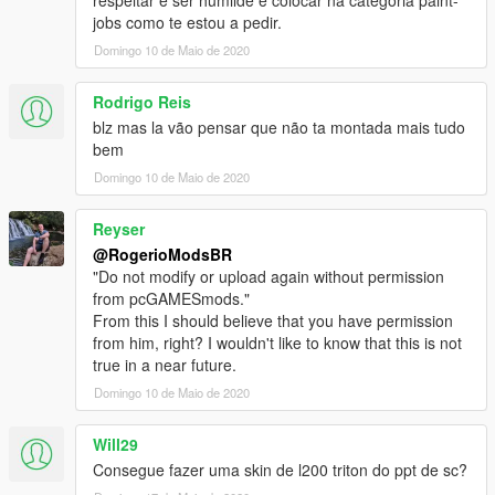
respeitar e ser humilde e colocar na categoria paint-
jobs como te estou a pedir.
Domingo 10 de Maio de 2020
Rodrigo Reis
blz mas la vão pensar que não ta montada mais tudo
bem
Domingo 10 de Maio de 2020
Reyser
@RogerioModsBR
"Do not modify or upload again without permission
from pcGAMESmods."
From this I should believe that you have permission
from him, right? I wouldn't like to know that this is not
true in a near future.
Domingo 10 de Maio de 2020
Will29
Consegue fazer uma skin de l200 triton do ppt de sc?