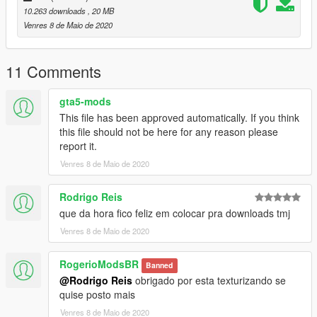
ATRELADO
10.263 downloads
, 20 MB
• Model 3D pcGAMESmods
Venres 8 de Maio de 2020
• Convertido para GTAV pcGAMESmods
• Template pcGAMESmods
• Graphics ANPC pcGAMESmods
11 Comments
• License Plate pcGAMESmods
• Textures pcGAMESmods
gta5-mods
• Wheel's rockstars
This file has been approved automatically. If you think
______________________________________________
this file should not be here for any reason please
report it.
Venres 8 de Maio de 2020
Rodrigo Reis
que da hora fico feliz em colocar pra downloads tmj
Venres 8 de Maio de 2020
RogerioModsBR
Banned
@Rodrigo Reis
obrigado por esta texturizando se
quise posto mais
Venres 8 de Maio de 2020