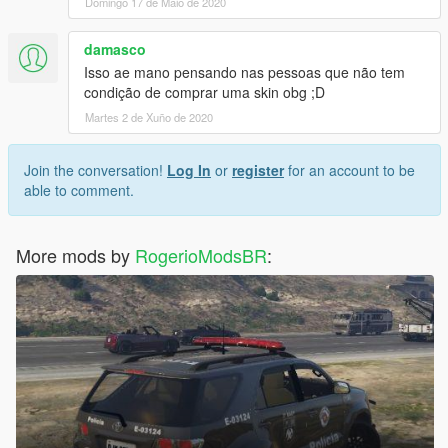
Domingo 17 de Maio de 2020
damasco
Isso ae mano pensando nas pessoas que não tem
condição de comprar uma skin obg ;D
Martes 2 de Xuño de 2020
Join the conversation!
Log In
or
register
for an account to be
able to comment.
More mods by
RogerioModsBR
: