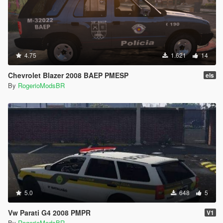
4.75
1.621
14
Chevrolet Blazer 2008 BAEP PMESP
els
By
RogerioModsBR
5.0
648
5
Vw Parati G4 2008 PMPR
V1
By
RogerioModsBR