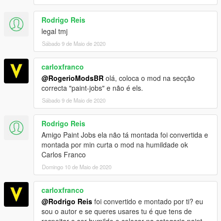
Rodrigo Reis
legal tmj
Sábado 9 de Maio de 2020
carloxfranco
@RogerioModsBR
olá, coloca o mod na secção
correcta "paint-jobs" e não é els.
Sábado 9 de Maio de 2020
Rodrigo Reis
Amigo Paint Jobs ela não tá montada foi convertida e
montada por min curta o mod na humildade ok
Carlos Franco
Domingo 10 de Maio de 2020
carloxfranco
@Rodrigo Reis
foi convertido e montado por ti? eu
sou o autor e se queres usares tu é que tens de