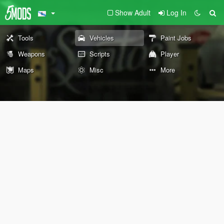
Show Adult
Log In
Tools
Vehicles
Paint Jobs
Weapons
Scripts
Player
Maps
Misc
More