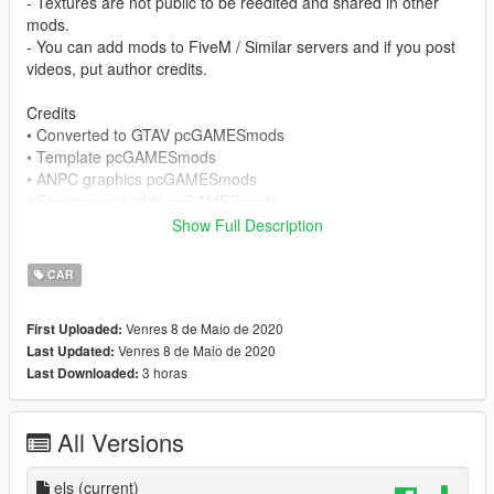
- Textures are not public to be reedited and shared in other
mods.
- You can add mods to FiveM / Similar servers and if you post
videos, put author credits.
Credits
• Converted to GTAV pcGAMESmods
• Template pcGAMESmods
• ANPC graphics pcGAMESmods
• Emergence Lights pcGAMESmods
• Emergency Lights Textures pcGAMESmods
Show Full Description
• Hardtop pcGAMESmods
• Enrollment Card pcGAMESmods
CAR
• All Textures pcGAMESmods
• Opening doors and interior fittings pcGAMESmods
Venres 8 de Maio de 2020
First Uploaded:
• Thule Tailgate 3D Model Resa R.
Venres 8 de Maio de 2020
Last Updated:
• Thule Luggage Box Adaptive / Textures + Logo 3D Thule
3 horas
Last Downloaded:
pcGAMESmods
• Modelo 3D Lucas Macedo, Paulo Oliveira, TioLust,
All Versions
VITOOR3D
--------------------------------------------
els
(current)