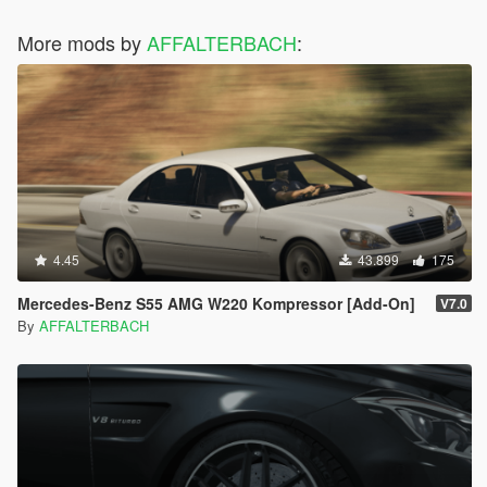
More mods by
AFFALTERBACH
:
4.45
43.899
175
Mercedes-Benz S55 AMG W220 Kompressor [Add-On]
V7.0
By
AFFALTERBACH