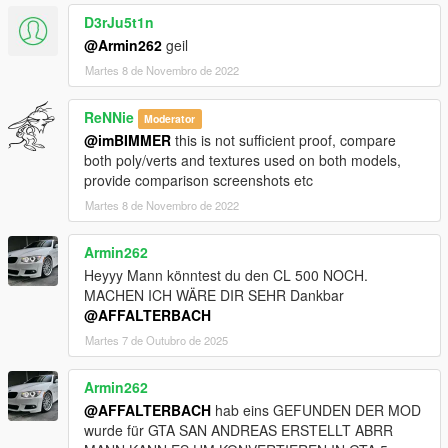
D3rJu5t1n
@Armin262
geil
Martes 8 de Novembro de 2022
ReNNie
Moderator
@imBIMMER
this is not sufficient proof, compare
both poly/verts and textures used on both models,
provide comparison screenshots etc
Martes 8 de Novembro de 2022
Armin262
Heyyy Mann könntest du den CL 500 NOCH.
MACHEN ICH WÄRE DIR SEHR Dankbar
@AFFALTERBACH
Martes 7 de Outubro de 2025
Armin262
@AFFALTERBACH
hab eins GEFUNDEN DER MOD
wurde für GTA SAN ANDREAS ERSTELLT ABRR