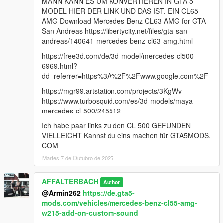
MANN KANN ES UM KONVERTIEREN IN GTA 5
MODEL HIER DER LINK UND DAS IST. EIN CL65
AMG Download Mercedes-Benz CL63 AMG for GTA
San Andreas https://libertycity.net/files/gta-san-
andreas/140641-mercedes-benz-cl63-amg.html
https://free3d.com/de/3d-model/mercedes-cl500-
6969.html?
dd_referrer=https%3A%2F%2Fwww.google.com%2F
https://mgr99.artstation.com/projects/3KgWv
https://www.turbosquid.com/es/3d-models/maya-
mercedes-cl-500/245512
Ich habe paar links zu den CL 500 GEFUNDEN
VIELLEICHT Kannst du eins machen für GTA5MODS.
COM
Martes 7 de Outubro de 2025
AFFALTERBACH
Author
@Armin262
https://de.gta5-
mods.com/vehicles/mercedes-benz-cl55-amg-
w215-add-on-custom-sound