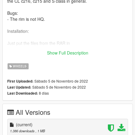
the CL c216, c215 and S class in general.
Bugs:
- The rim is not HQ.
Installation:
Just put the files from the RAR in
mods/update/x64/dlcpacks/patchday22ng/dlc.rpf/x64/levels/pat
Show Full Description
chday22ng/vehiclemods/wheels_mods.rpf
WHEELS
Sábado 5 de Novembro de 2022
First Uploaded:
Sábado 5 de Novembro de 2022
Last Updated:
8 días
Last Downloaded:
All Versions
(current)
1.386 downloads
, 1 MB