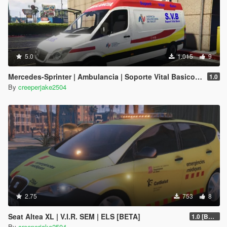
5.0
1.015
9
Mercedes-Sprinter | Ambulancia | Soporte Vital Basico (S.V.B.) | Comunidad Valenciana
1.0
By
creeperjake2504
2.75
753
8
Seat Altea XL | V.I.R. SEM | ELS [BETA]
1.0 [BETA]
By
creeperjake2504