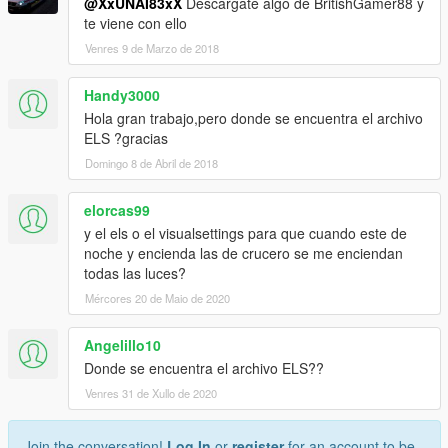
@XxUNAI83xX
Descargate algo de BritishGamer88 y
te viene con ello
Venres 9 de Marzo de 2018
Handy3000
Hola gran trabajo,pero donde se encuentra el archivo
ELS ?gracias
Domingo 8 de Abril de 2018
elorcas99
y el els o el visualsettings para que cuando este de
noche y encienda las de crucero se me enciendan
todas las luces?
Mércores 20 de Maio de 2020
Angelillo10
Donde se encuentra el archivo ELS??
Venres 31 de Xullo de 2020
Join the conversation!
Log In
or
register
for an account to be