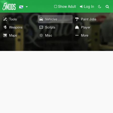
Show Adult
Log In
Tools
Vehicles
Paint Jobs
Weapons
Scripts
Player
Maps
Misc
More