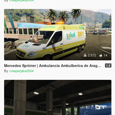
2.572
14
Mercedes Sprinter | Ambulancia AmbuIberica de Aragon | ELS
1.5
By
creeperjake2504