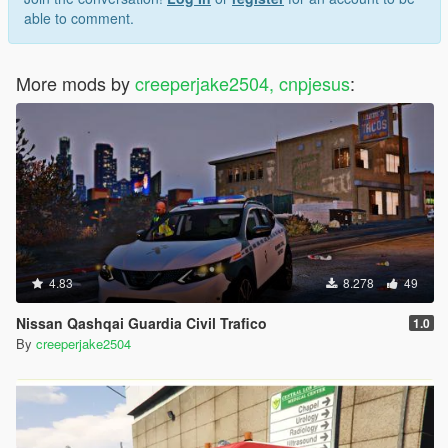
able to comment.
More mods by
creeperjake2504, cnpjesus
:
4.83
8.278
49
Nissan Qashqai Guardia Civil Trafico
1.0
By
creeperjake2504