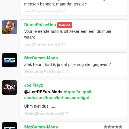
mensen bannen, maar dat terzijde
Luns 27 de Febreiro de 2017
DutchPoliceUnit
Banned
Voor je eerste auto is dit zeker een een duimpie
waard!
Luns 27 de Febreiro de 2017
SizzGames-Mods
Ziek heurr, had ik je dat pitje nog niet gegeven?
Martes 28 de Febreiro de 2017
JoelPlayz
@JustRPFun-Mods
https://nl.gta5-
mods.com/tools/led-beacon-light
Uhm niet dus........
Martes 28 de Febreiro de 2017
SizzGames-Mods