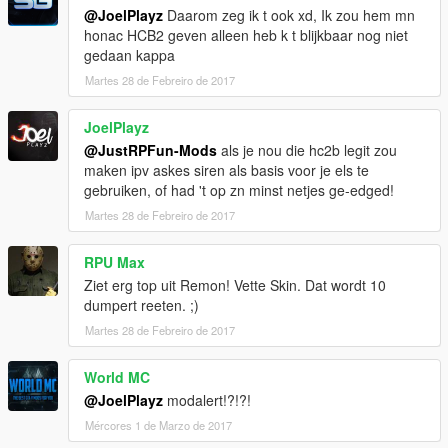
@JoelPlayz
Daarom zeg ik t ook xd, Ik zou hem mn
honac HCB2 geven alleen heb k t blijkbaar nog niet
gedaan kappa
Martes 28 de Febreiro de 2017
JoelPlayz
@JustRPFun-Mods
als je nou die hc2b legit zou
maken ipv askes siren als basis voor je els te
gebruiken, of had 't op zn minst netjes ge-edged!
Martes 28 de Febreiro de 2017
RPU Max
Ziet erg top uit Remon! Vette Skin. Dat wordt 10
dumpert reeten. ;)
Martes 28 de Febreiro de 2017
World MC
@JoelPlayz
modalert!?!?!
Mércores 1 de Marzo de 2017