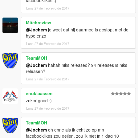
facebooklikes :).
Luns 27 de Febreiro de 2017
Mitchreview
@Jochem
je weet dat hij daarmee is gestopt met de
hype enzo
Luns 27 de Febreiro de 2017
TeamMOH
@Jochem
hahah niks released? 94 releases is niks
releasen?
Luns 27 de Febreiro de 2017
enoklaassen
zeker goed :)
Luns 27 de Febreiro de 2017
TeamMOH
@Jochem
oh enne als ik echt zo op mn
facebooklikes zou geilen, zou ik niet in 1 dag 10