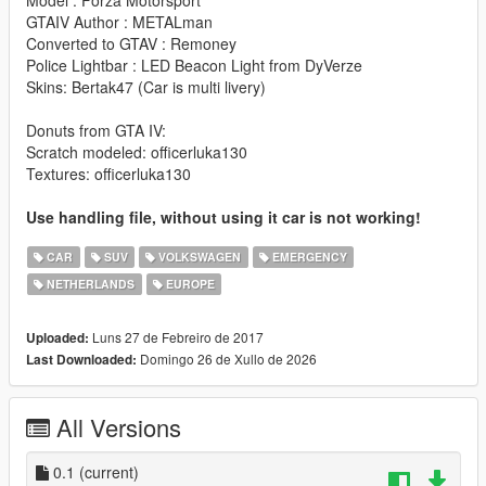
Model : Forza Motorsport
GTAIV Author : METALman
Converted to GTAV : Remoney
Police Lightbar : LED Beacon Light from DyVerze
Skins: Bertak47 (Car is multi livery)
Donuts from GTA IV:
Scratch modeled: officerluka130
Textures: officerluka130
Use handling file, without using it car is not working!
CAR
SUV
VOLKSWAGEN
EMERGENCY
NETHERLANDS
EUROPE
Luns 27 de Febreiro de 2017
Uploaded:
Domingo 26 de Xullo de 2026
Last Downloaded:
All Versions
0.1
(current)