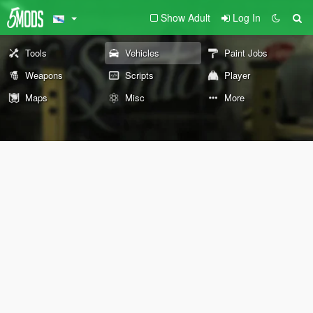
Show Adult
Log In
Tools
Vehicles
Paint Jobs
Weapons
Scripts
Player
Maps
Misc
More