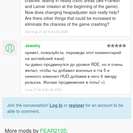
crashes. Mainly in heavy traffic areas (like Franklin
and Lamar mission at the beginning of the game).
Now does changing heapadjuster size really help?
Are there other things that could be increased to
eliminate the chances of the game crashing?
Domingo 21 de Xuño de 2026
Jewelry
привет, пожалуйста. переведи этот комментарий
на английский язык)
ты давно продвинулся до уровня RDE, но я очень
желал, чтобы ты добавил военных в гта 5 и
немного изменил HUD добавив в него 6 звезду
розыска. Желаю продвижения в топы! =)
Luns 27 de Xullo de 2026
Join the conversation!
Log In
or
register
for an account to be
able to comment.
More mods by
FEAR2105
: