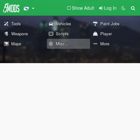
Show Adult
Log In
Tools
Vehicles
Paint Jobs
Weapons
Scripts
Player
Maps
Misc
More