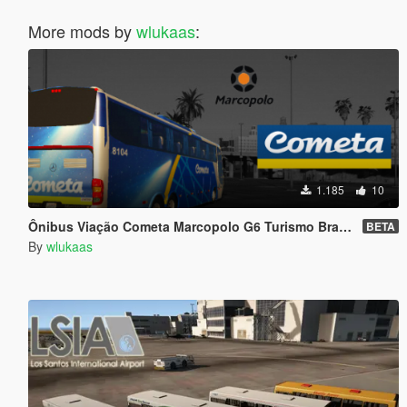
More mods by
wlukaas
:
1.185
10
Ônibus Viação Cometa Marcopolo G6 Turismo Brasil - Brazilian Tour Bus
BETA
By
wlukaas