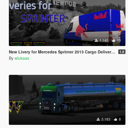
1.140
13
New Livery for Mercedes Sprinter 2013 Cargo Delivery (Red Bull, Momo Tyres, Avantgarde, Corona, TNT, Eisenbahn)
1.0
By
wlukaas
3.183
8