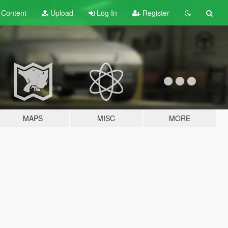
t
Content
Upload
Log In
Register
MAPS
MISC
MORE