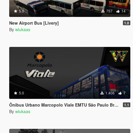
5.0
757
14
New Airport Bus [Livery]
1.0
By
wlukaas
5.0
1.406
7
Ônibus Urbano Marcopolo Viale EMTU São Paulo Brasil
1.1
By
wlukaas