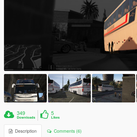
349
5
Downloads
Likes
Description
Comments (6)