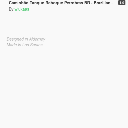
Caminhão Tanque Reboque Petrobras BR - Brazilian Trailer Tanker
1.0
By
wlukaas
Designed in Alderney
Made in Los Santos