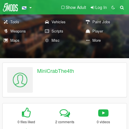
Show Adult
Log In
Tools
Vehicles
Paint Jobs
Weapons
Scripts
Player
Maps
Misc
More
MiniCrabThe4th
0 files liked
2 comments
0 videos