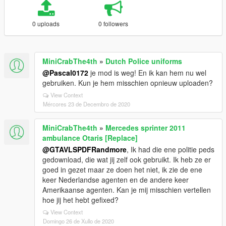
0 uploads
0 followers
MiniCrabThe4th
»
Dutch Police uniforms
@Pascal0172
je mod is weg! En ik kan hem nu wel
gebruiken. Kun je hem misschien opnieuw uploaden?
View Context
Mércores 23 de Decembro de 2020
MiniCrabThe4th
»
Mercedes sprinter 2011
ambulance Otaris [Replace]
@GTAVLSPDFRandmore
, Ik had die ene politie peds
gedownload, die wat jij zelf ook gebruikt. Ik heb ze er
goed in gezet maar ze doen het niet, ik zie de ene
keer Nederlandse agenten en de andere keer
Amerikaanse agenten. Kan je mij misschien vertellen
hoe jij het hebt gefixed?
View Context
Domingo 26 de Xullo de 2020